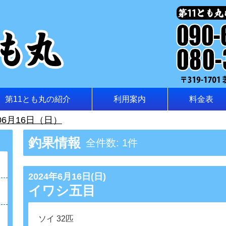
第11とも丸の紹介
利用案内
料金表
06月16日（日）
釣果情報
全件数: 1件
2024年6月16日(日)
イワシ五目
ソイ 32匹